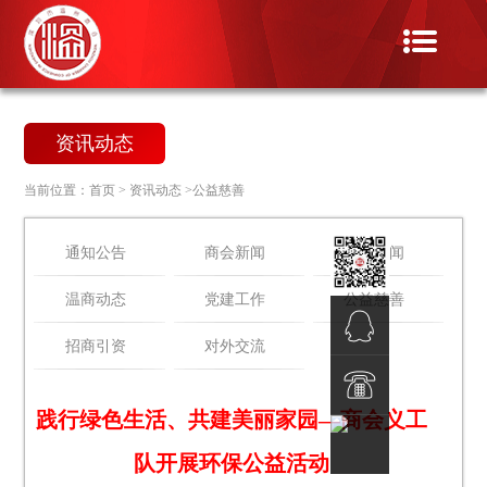
资讯动态
当前位置：
首页
>
资讯动态
>公益慈善
通知公告
商会新闻
会员新闻
温商动态
党建工作
公益慈善
招商引资
对外交流
QQ客服
践行绿色生活、共建美丽家园—商会义工
电话热
队开展环保公益活动