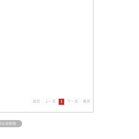
线：总
机
88601999
首页
上一页
1
下一页
尾页
易企业邮箱