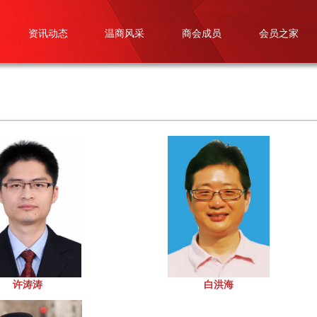
资讯动态
温商风采
商会成员
会员之家
许涛涛
白洪海