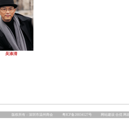
吴涤清
版权所有：深圳市温州商会
粤ICP备20034127号
网站建设
:合优
网