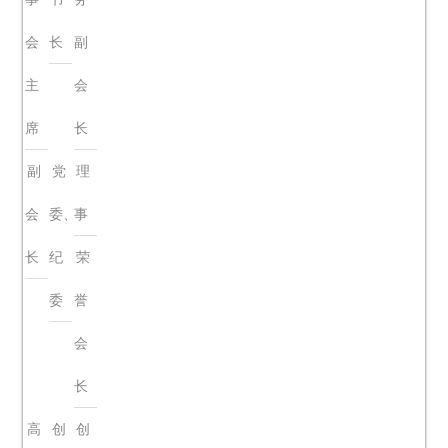
线：总
会
长
副
机
主
会
88601999
席
长
副
党
理
会
委、
事
长
纪
荣
委
誉
会
长
高
创
创