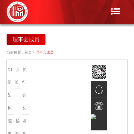
理事会成员
当前位置：
首页
>
理事会成员
组
会
执
织
长
行
架
会
QQ客服
构
长
监
秘
常
电话热
事
书
务