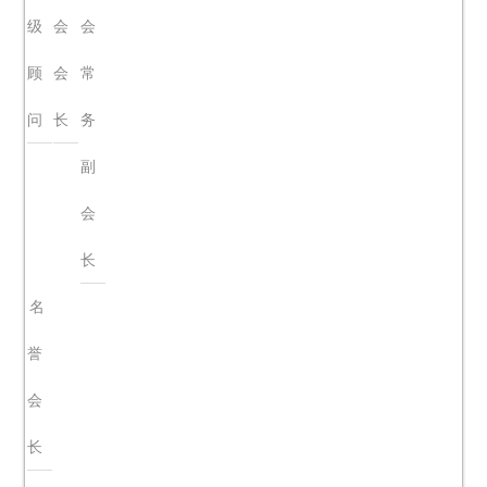
级
会
会
顾
会
常
问
长
务
副
会
长
名
誉
会
长